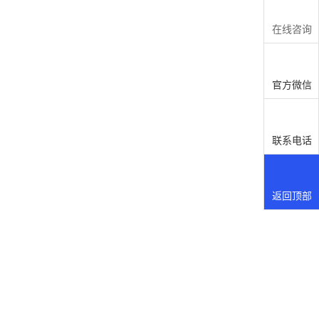
lk(配音演员)SEO是什么？揭露中国tickalk(配音演员)
原理和推荐算法中国tickalk(配音演员)SEO宣传第四
在线咨询
你看文章搜索的时候，我说不是这个。这是你当时
官方微信
序的。阿尔伯特爱因斯坦，搜索名言)因此，当局表示，
音)的工作原理也不是一成不变的。
分析内容？如何判断不是你认为好，而是让用户认
联系电话
再看几部，看同类前三部，找到共同点。
足用户需求的内容
求的内容，这是抖音(抖音)、哦、抖音(抖音)、百度
返回顶部
作者写的这篇公众号文章都是这个初学者！
足用户需求的内容视频，一般来说团队比个人更容
人火多的只是偶尔的火。威廉莎士比亚、哈姆雷特、生)
口开河打开箱子等很多视频都在燃烧。
费精力和时间的，还有一件事是，你耗费精力的视
火。时间)。